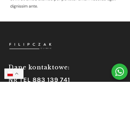
dignissim ante.
Dane kontaktowe:
NR TEL 883 139 741
kontakt@filipczakclinic.pl
Instagram
Facebook
TikTok