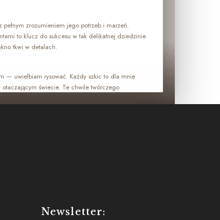
 z pełnym zrozumieniem jego potrzeb i marzeń.
entami to klucz do sukcesu w tak delikatnej dziedzinie
kno tkwi w detalach.
jom — uwielbiam rysować. Każdy szkic to dla mnie
w otaczającym świecie. Te chwile twórczego
agę i dodają energii do pracy z pacjentami.
Newsletter: