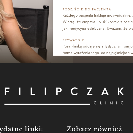
PODEJŚCIE DO PACJENTA
Każdego pacjenta traktuję indywidualnie,
Wierzę, że empatia i bliski kontakt z pacj
jak medycyna estetyczna. Uważam, że pię
PRYWATNIE
Poza kliniką oddaję się artystycznym pas
forma wyrażenia tego, co najpiękniejsze 
wyciszenia pomagają mi zachować równow
ydatne linki:
Zobacz również