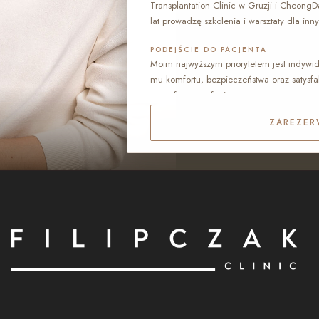
Transplantation Clinic w Gruzji i Cheong
lat prowadzę szkolenia i warsztaty dla inny
PODEJŚCIE DO PACJENTA
Moim najwyższym priorytetem jest indywi
mu komfortu, bezpieczeństwa oraz satysfa
atmosferze zaufania.
ZAREZER