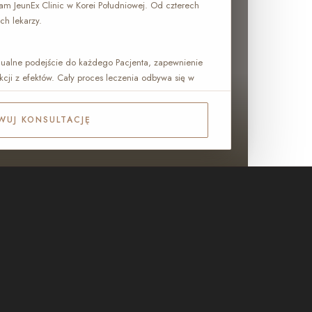
Dam JeunEx Clinic w Korei Południowej. Od czterech
ch lekarzy.
dualne podejście do każdego Pacjenta, zapewnienie
kcji z efektów. Cały proces leczenia odbywa się w
WUJ KONSULTACJĘ