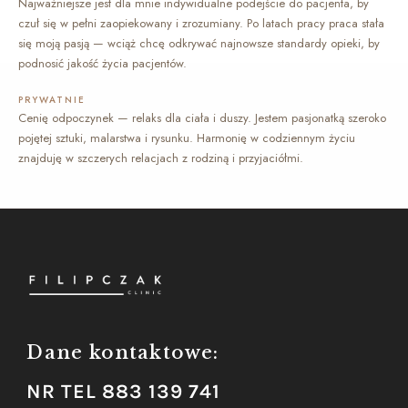
Najważniejsze jest dla mnie indywidualne podejście do pacjenta, by
czuł się w pełni zaopiekowany i zrozumiany. Po latach pracy praca stała
się moją pasją — wciąż chcę odkrywać najnowsze standardy opieki, by
podnosić jakość życia pacjentów.
PRYWATNIE
Cenię odpoczynek — relaks dla ciała i duszy. Jestem pasjonatką szeroko
pojętej sztuki, malarstwa i rysunku. Harmonię w codziennym życiu
znajduję w szczerych relacjach z rodziną i przyjaciółmi.
Dane kontaktowe:
NR TEL 883 139 741