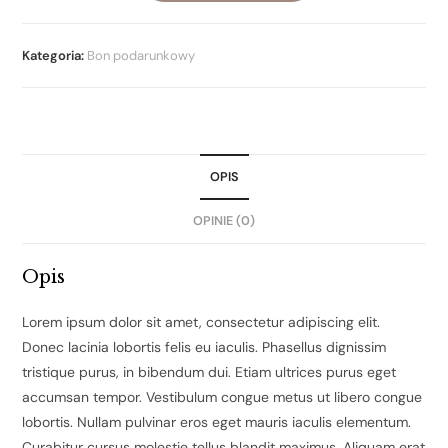
Kategoria:
Bon podarunkowy
OPIS
OPINIE (0)
Opis
Lorem ipsum dolor sit amet, consectetur adipiscing elit.
Donec lacinia lobortis felis eu iaculis. Phasellus dignissim
tristique purus, in bibendum dui. Etiam ultrices purus eget
accumsan tempor. Vestibulum congue metus ut libero congue
lobortis. Nullam pulvinar eros eget mauris iaculis elementum.
Curabitur cursus molestie tellus blandit maximus. Aliquam erat