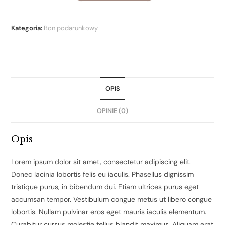
Kategoria:
Bon podarunkowy
OPIS
OPINIE (0)
Opis
Lorem ipsum dolor sit amet, consectetur adipiscing elit.
Donec lacinia lobortis felis eu iaculis. Phasellus dignissim
tristique purus, in bibendum dui. Etiam ultrices purus eget
accumsan tempor. Vestibulum congue metus ut libero congue
lobortis. Nullam pulvinar eros eget mauris iaculis elementum.
Curabitur cursus molestie tellus blandit maximus. Aliquam erat